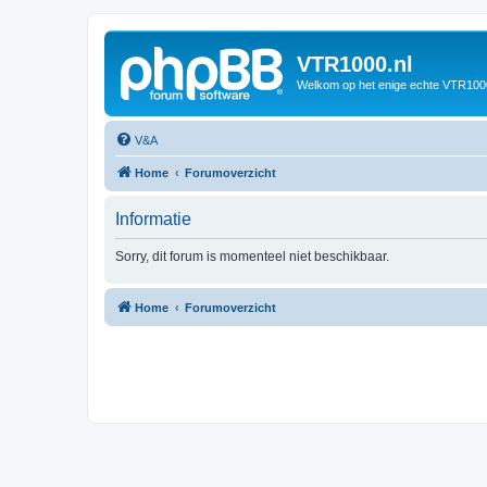
VTR1000.nl
Welkom op het enige echte VTR100
V&A
Home
Forumoverzicht
Informatie
Sorry, dit forum is momenteel niet beschikbaar.
Home
Forumoverzicht