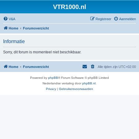
VTR1000.nl
V&A
Registreer
Aanmelden
Home
Forumoverzicht
Informatie
Sorry, dit forum is momenteel niet beschikbaar.
Home
Forumoverzicht
Alle tijden zijn
UTC+02:00
Powered by
phpBB
® Forum Software © phpBB Limited
Nederlandse vertaling door
phpBB.nl
.
Privacy
|
Gebruikersvoorwaarden