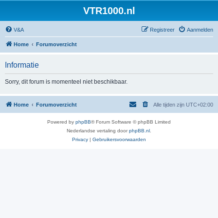
VTR1000.nl
V&A
Registreer
Aanmelden
Home
Forumoverzicht
Informatie
Sorry, dit forum is momenteel niet beschikbaar.
Home
Forumoverzicht
Alle tijden zijn
UTC+02:00
Powered by
phpBB
® Forum Software © phpBB Limited
Nederlandse vertaling door
phpBB.nl
.
Privacy
|
Gebruikersvoorwaarden