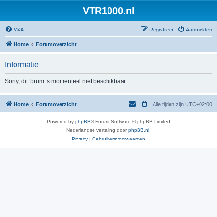
VTR1000.nl
V&A
Registreer
Aanmelden
Home
Forumoverzicht
Informatie
Sorry, dit forum is momenteel niet beschikbaar.
Home
Forumoverzicht
Alle tijden zijn
UTC+02:00
Powered by
phpBB
® Forum Software © phpBB Limited
Nederlandse vertaling door
phpBB.nl
.
Privacy
|
Gebruikersvoorwaarden