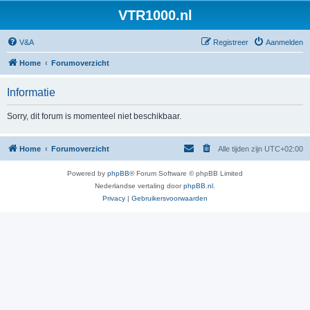
VTR1000.nl
V&A
Registreer
Aanmelden
Home
Forumoverzicht
Informatie
Sorry, dit forum is momenteel niet beschikbaar.
Home
Forumoverzicht
Alle tijden zijn
UTC+02:00
Powered by
phpBB
® Forum Software © phpBB Limited
Nederlandse vertaling door
phpBB.nl
.
Privacy
|
Gebruikersvoorwaarden