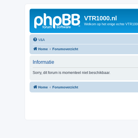
VTR1000.nl
Welkom op het enige echte VTR100
V&A
Home
Forumoverzicht
Informatie
Sorry, dit forum is momenteel niet beschikbaar.
Home
Forumoverzicht