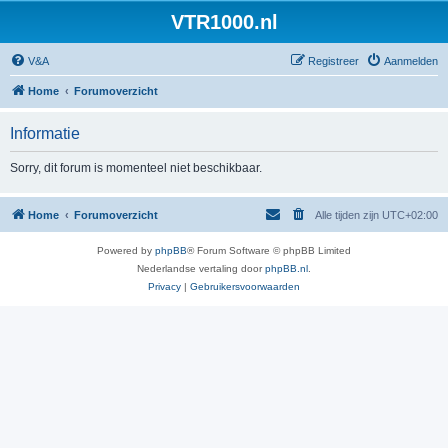
VTR1000.nl
V&A
Registreer
Aanmelden
Home
Forumoverzicht
Informatie
Sorry, dit forum is momenteel niet beschikbaar.
Home
Forumoverzicht
Alle tijden zijn
UTC+02:00
Powered by
phpBB
® Forum Software © phpBB Limited
Nederlandse vertaling door
phpBB.nl
.
Privacy
|
Gebruikersvoorwaarden