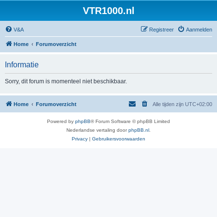
VTR1000.nl
V&A
Registreer
Aanmelden
Home
Forumoverzicht
Informatie
Sorry, dit forum is momenteel niet beschikbaar.
Home
Forumoverzicht
Alle tijden zijn
UTC+02:00
Powered by
phpBB
® Forum Software © phpBB Limited
Nederlandse vertaling door
phpBB.nl
.
Privacy
|
Gebruikersvoorwaarden