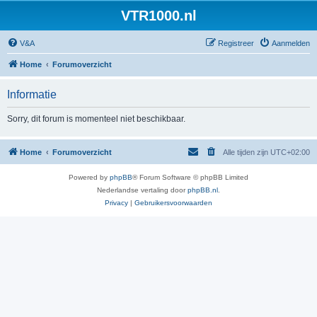
VTR1000.nl
V&A
Registreer
Aanmelden
Home
Forumoverzicht
Informatie
Sorry, dit forum is momenteel niet beschikbaar.
Home
Forumoverzicht
Alle tijden zijn
UTC+02:00
Powered by
phpBB
® Forum Software © phpBB Limited
Nederlandse vertaling door
phpBB.nl
.
Privacy
|
Gebruikersvoorwaarden