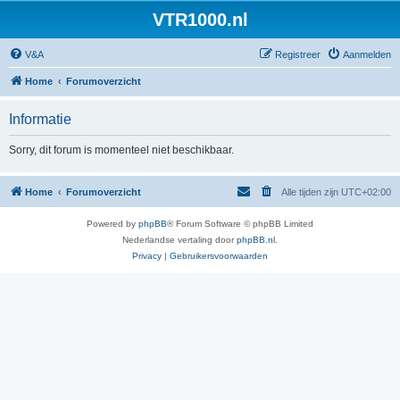
VTR1000.nl
V&A
Registreer
Aanmelden
Home
Forumoverzicht
Informatie
Sorry, dit forum is momenteel niet beschikbaar.
Home
Forumoverzicht
Alle tijden zijn
UTC+02:00
Powered by
phpBB
® Forum Software © phpBB Limited
Nederlandse vertaling door
phpBB.nl
.
Privacy
|
Gebruikersvoorwaarden