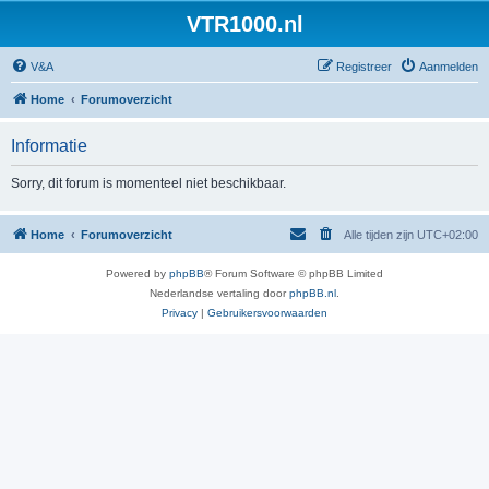
VTR1000.nl
V&A
Registreer
Aanmelden
Home
Forumoverzicht
Informatie
Sorry, dit forum is momenteel niet beschikbaar.
Home
Forumoverzicht
Alle tijden zijn
UTC+02:00
Powered by
phpBB
® Forum Software © phpBB Limited
Nederlandse vertaling door
phpBB.nl
.
Privacy
|
Gebruikersvoorwaarden