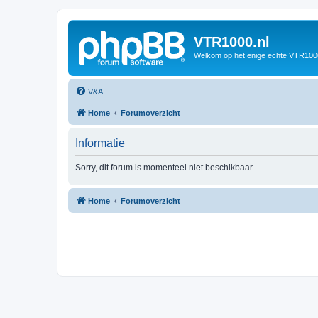
VTR1000.nl
Welkom op het enige echte VTR100
V&A
Home
Forumoverzicht
Informatie
Sorry, dit forum is momenteel niet beschikbaar.
Home
Forumoverzicht