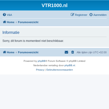
VTR1000.nl
V&A
Registreer
Aanmelden
Home
Forumoverzicht
Informatie
Sorry, dit forum is momenteel niet beschikbaar.
Home
Forumoverzicht
Alle tijden zijn
UTC+02:00
Powered by
phpBB
® Forum Software © phpBB Limited
Nederlandse vertaling door
phpBB.nl
.
Privacy
|
Gebruikersvoorwaarden