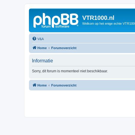
VTR1000.nl
Welkom op het enige echte VTR100
V&A
Home
Forumoverzicht
Informatie
Sorry, dit forum is momenteel niet beschikbaar.
Home
Forumoverzicht