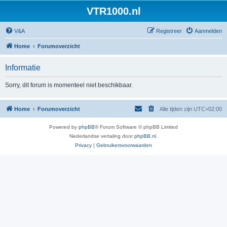
VTR1000.nl
V&A
Registreer
Aanmelden
Home
Forumoverzicht
Informatie
Sorry, dit forum is momenteel niet beschikbaar.
Home
Forumoverzicht
Alle tijden zijn
UTC+02:00
Powered by
phpBB
® Forum Software © phpBB Limited
Nederlandse vertaling door
phpBB.nl
.
Privacy
|
Gebruikersvoorwaarden