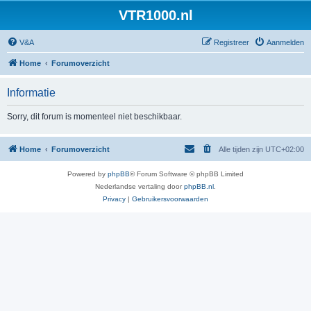
VTR1000.nl
V&A
Registreer
Aanmelden
Home
Forumoverzicht
Informatie
Sorry, dit forum is momenteel niet beschikbaar.
Home
Forumoverzicht
Alle tijden zijn
UTC+02:00
Powered by
phpBB
® Forum Software © phpBB Limited
Nederlandse vertaling door
phpBB.nl
.
Privacy
|
Gebruikersvoorwaarden