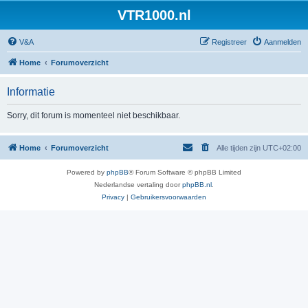
VTR1000.nl
V&A
Registreer
Aanmelden
Home
Forumoverzicht
Informatie
Sorry, dit forum is momenteel niet beschikbaar.
Home
Forumoverzicht
Alle tijden zijn
UTC+02:00
Powered by
phpBB
® Forum Software © phpBB Limited
Nederlandse vertaling door
phpBB.nl
.
Privacy
|
Gebruikersvoorwaarden