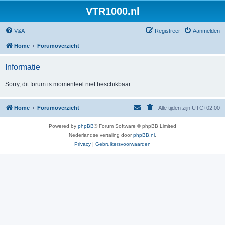
VTR1000.nl
V&A
Registreer
Aanmelden
Home
Forumoverzicht
Informatie
Sorry, dit forum is momenteel niet beschikbaar.
Home
Forumoverzicht
Alle tijden zijn
UTC+02:00
Powered by
phpBB
® Forum Software © phpBB Limited
Nederlandse vertaling door
phpBB.nl
.
Privacy
|
Gebruikersvoorwaarden