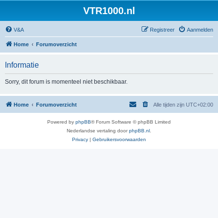
VTR1000.nl
V&A
Registreer
Aanmelden
Home
Forumoverzicht
Informatie
Sorry, dit forum is momenteel niet beschikbaar.
Home
Forumoverzicht
Alle tijden zijn
UTC+02:00
Powered by
phpBB
® Forum Software © phpBB Limited
Nederlandse vertaling door
phpBB.nl
.
Privacy
|
Gebruikersvoorwaarden