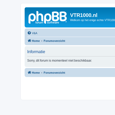
VTR1000.nl
Welkom op het enige echte VTR100
V&A
Home
Forumoverzicht
Informatie
Sorry, dit forum is momenteel niet beschikbaar.
Home
Forumoverzicht