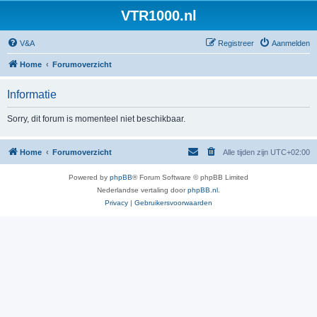
VTR1000.nl
V&A
Registreer
Aanmelden
Home
Forumoverzicht
Informatie
Sorry, dit forum is momenteel niet beschikbaar.
Home
Forumoverzicht
Alle tijden zijn
UTC+02:00
Powered by
phpBB
® Forum Software © phpBB Limited
Nederlandse vertaling door
phpBB.nl
.
Privacy
|
Gebruikersvoorwaarden