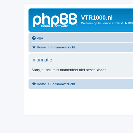
VTR1000.nl
Welkom op het enige echte VTR100
V&A
Home
Forumoverzicht
Informatie
Sorry, dit forum is momenteel niet beschikbaar.
Home
Forumoverzicht