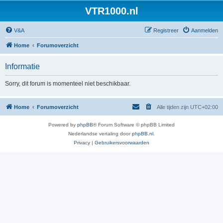
VTR1000.nl
V&A
Registreer
Aanmelden
Home
Forumoverzicht
Informatie
Sorry, dit forum is momenteel niet beschikbaar.
Home
Forumoverzicht
Alle tijden zijn
UTC+02:00
Powered by
phpBB
® Forum Software © phpBB Limited
Nederlandse vertaling door
phpBB.nl
.
Privacy
|
Gebruikersvoorwaarden