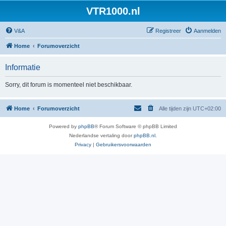
VTR1000.nl
V&A
Registreer
Aanmelden
Home
Forumoverzicht
Informatie
Sorry, dit forum is momenteel niet beschikbaar.
Home
Forumoverzicht
Alle tijden zijn
UTC+02:00
Powered by
phpBB
® Forum Software © phpBB Limited
Nederlandse vertaling door
phpBB.nl
.
Privacy
|
Gebruikersvoorwaarden