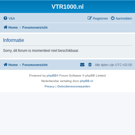
VTR1000.nl
V&A
Registreer
Aanmelden
Home
Forumoverzicht
Informatie
Sorry, dit forum is momenteel niet beschikbaar.
Home
Forumoverzicht
Alle tijden zijn
UTC+02:00
Powered by
phpBB
® Forum Software © phpBB Limited
Nederlandse vertaling door
phpBB.nl
.
Privacy
|
Gebruikersvoorwaarden