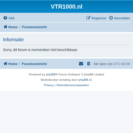
VTR1000.nl
V&A
Registreer
Aanmelden
Home
Forumoverzicht
Informatie
Sorry, dit forum is momenteel niet beschikbaar.
Home
Forumoverzicht
Alle tijden zijn
UTC+02:00
Powered by
phpBB
® Forum Software © phpBB Limited
Nederlandse vertaling door
phpBB.nl
.
Privacy
|
Gebruikersvoorwaarden