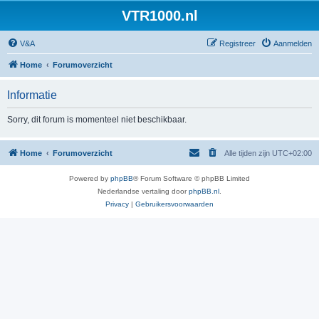
VTR1000.nl
V&A
Registreer
Aanmelden
Home
Forumoverzicht
Informatie
Sorry, dit forum is momenteel niet beschikbaar.
Home
Forumoverzicht
Alle tijden zijn
UTC+02:00
Powered by
phpBB
® Forum Software © phpBB Limited
Nederlandse vertaling door
phpBB.nl
.
Privacy
|
Gebruikersvoorwaarden