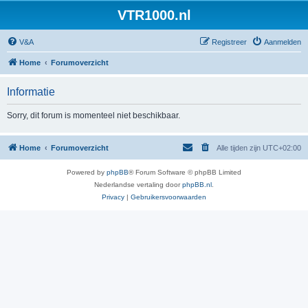
VTR1000.nl
V&A
Registreer
Aanmelden
Home
Forumoverzicht
Informatie
Sorry, dit forum is momenteel niet beschikbaar.
Home
Forumoverzicht
Alle tijden zijn
UTC+02:00
Powered by
phpBB
® Forum Software © phpBB Limited
Nederlandse vertaling door
phpBB.nl
.
Privacy
|
Gebruikersvoorwaarden