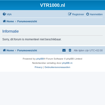
VTR1000.nl
V&A
Registreer
Aanmelden
Home
Forumoverzicht
Informatie
Sorry, dit forum is momenteel niet beschikbaar.
Home
Forumoverzicht
Alle tijden zijn
UTC+02:00
Powered by
phpBB
® Forum Software © phpBB Limited
Nederlandse vertaling door
phpBB.nl
.
Privacy
|
Gebruikersvoorwaarden