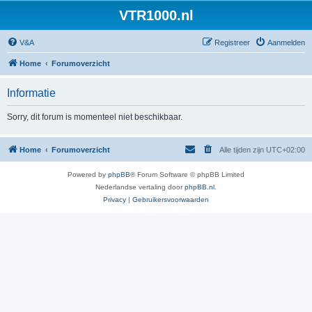
VTR1000.nl
V&A
Registreer
Aanmelden
Home
Forumoverzicht
Informatie
Sorry, dit forum is momenteel niet beschikbaar.
Home
Forumoverzicht
Alle tijden zijn
UTC+02:00
Powered by
phpBB
® Forum Software © phpBB Limited
Nederlandse vertaling door
phpBB.nl
.
Privacy
|
Gebruikersvoorwaarden