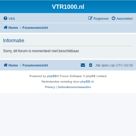
VTR1000.nl
V&A
Registreer
Aanmelden
Home
Forumoverzicht
Informatie
Sorry, dit forum is momenteel niet beschikbaar.
Home
Forumoverzicht
Alle tijden zijn
UTC+02:00
Powered by
phpBB
® Forum Software © phpBB Limited
Nederlandse vertaling door
phpBB.nl
.
Privacy
|
Gebruikersvoorwaarden