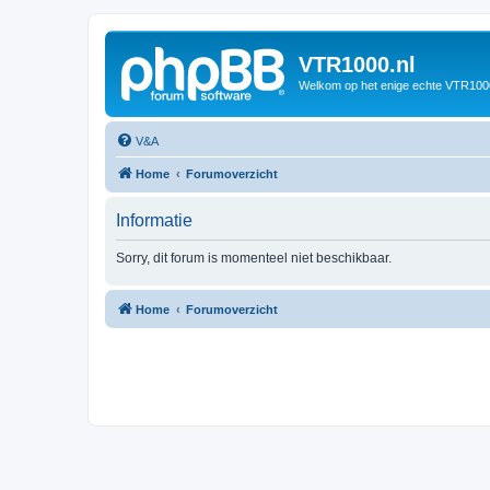
VTR1000.nl
Welkom op het enige echte VTR100
V&A
Home
Forumoverzicht
Informatie
Sorry, dit forum is momenteel niet beschikbaar.
Home
Forumoverzicht