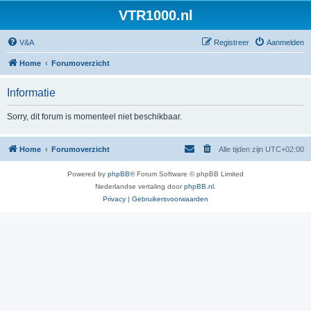
VTR1000.nl
V&A
Registreer
Aanmelden
Home
Forumoverzicht
Informatie
Sorry, dit forum is momenteel niet beschikbaar.
Home
Forumoverzicht
Alle tijden zijn
UTC+02:00
Powered by
phpBB
® Forum Software © phpBB Limited
Nederlandse vertaling door
phpBB.nl
.
Privacy
|
Gebruikersvoorwaarden