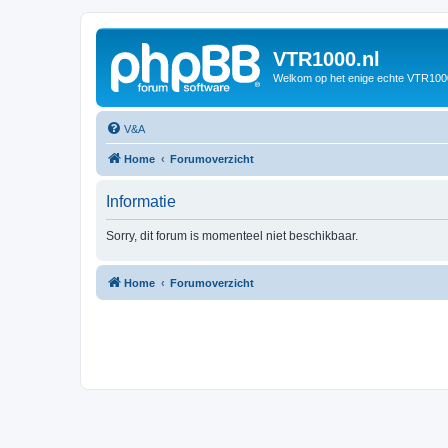
VTR1000.nl
Welkom op het enige echte VTR100
V&A
Home
Forumoverzicht
Informatie
Sorry, dit forum is momenteel niet beschikbaar.
Home
Forumoverzicht