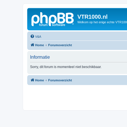
VTR1000.nl
Welkom op het enige echte VTR100
V&A
Home
Forumoverzicht
Informatie
Sorry, dit forum is momenteel niet beschikbaar.
Home
Forumoverzicht