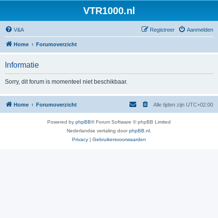
VTR1000.nl
V&A
Registreer
Aanmelden
Home
Forumoverzicht
Informatie
Sorry, dit forum is momenteel niet beschikbaar.
Home
Forumoverzicht
Alle tijden zijn
UTC+02:00
Powered by
phpBB
® Forum Software © phpBB Limited
Nederlandse vertaling door
phpBB.nl
.
Privacy
|
Gebruikersvoorwaarden