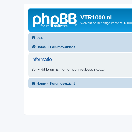
VTR1000.nl
Welkom op het enige echte VTR100
V&A
Home
Forumoverzicht
Informatie
Sorry, dit forum is momenteel niet beschikbaar.
Home
Forumoverzicht