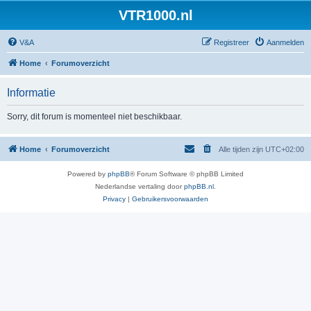
VTR1000.nl
V&A
Registreer
Aanmelden
Home
Forumoverzicht
Informatie
Sorry, dit forum is momenteel niet beschikbaar.
Home
Forumoverzicht
Alle tijden zijn
UTC+02:00
Powered by
phpBB
® Forum Software © phpBB Limited
Nederlandse vertaling door
phpBB.nl
.
Privacy
|
Gebruikersvoorwaarden