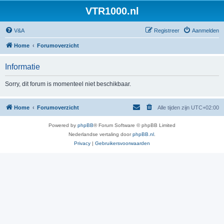
VTR1000.nl
V&A
Registreer
Aanmelden
Home
Forumoverzicht
Informatie
Sorry, dit forum is momenteel niet beschikbaar.
Home
Forumoverzicht
Alle tijden zijn
UTC+02:00
Powered by
phpBB
® Forum Software © phpBB Limited
Nederlandse vertaling door
phpBB.nl
.
Privacy
|
Gebruikersvoorwaarden