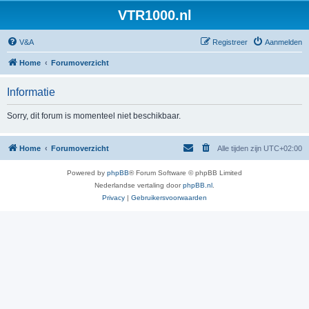
VTR1000.nl
V&A
Registreer
Aanmelden
Home
Forumoverzicht
Informatie
Sorry, dit forum is momenteel niet beschikbaar.
Home
Forumoverzicht
Alle tijden zijn
UTC+02:00
Powered by
phpBB
® Forum Software © phpBB Limited
Nederlandse vertaling door
phpBB.nl
.
Privacy
|
Gebruikersvoorwaarden