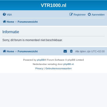
VTR1000.nl
V&A
Registreer
Aanmelden
Home
Forumoverzicht
Informatie
Sorry, dit forum is momenteel niet beschikbaar.
Home
Forumoverzicht
Alle tijden zijn
UTC+02:00
Powered by
phpBB
® Forum Software © phpBB Limited
Nederlandse vertaling door
phpBB.nl
.
Privacy
|
Gebruikersvoorwaarden