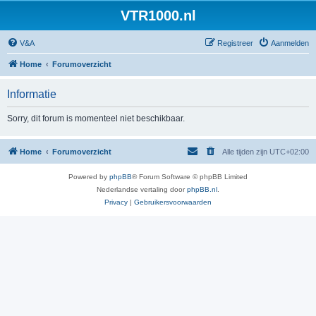
VTR1000.nl
V&A
Registreer
Aanmelden
Home
Forumoverzicht
Informatie
Sorry, dit forum is momenteel niet beschikbaar.
Home
Forumoverzicht
Alle tijden zijn
UTC+02:00
Powered by
phpBB
® Forum Software © phpBB Limited
Nederlandse vertaling door
phpBB.nl
.
Privacy
|
Gebruikersvoorwaarden