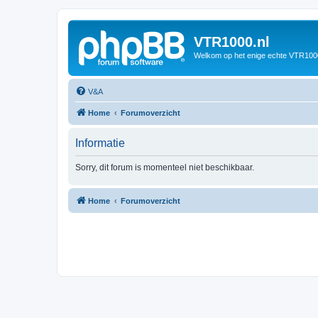
VTR1000.nl
Welkom op het enige echte VTR100
V&A
Home
Forumoverzicht
Informatie
Sorry, dit forum is momenteel niet beschikbaar.
Home
Forumoverzicht