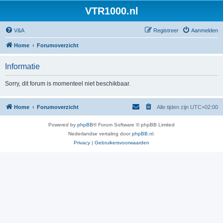
VTR1000.nl
V&A
Registreer
Aanmelden
Home
Forumoverzicht
Informatie
Sorry, dit forum is momenteel niet beschikbaar.
Home
Forumoverzicht
Alle tijden zijn
UTC+02:00
Powered by
phpBB
® Forum Software © phpBB Limited
Nederlandse vertaling door
phpBB.nl
.
Privacy
|
Gebruikersvoorwaarden