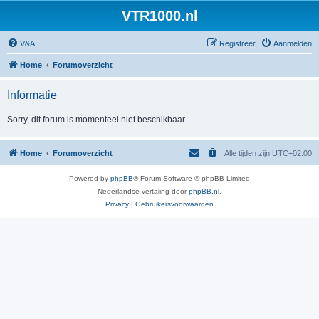
VTR1000.nl
V&A
Registreer
Aanmelden
Home
Forumoverzicht
Informatie
Sorry, dit forum is momenteel niet beschikbaar.
Home
Forumoverzicht
Alle tijden zijn
UTC+02:00
Powered by
phpBB
® Forum Software © phpBB Limited
Nederlandse vertaling door
phpBB.nl
.
Privacy
|
Gebruikersvoorwaarden