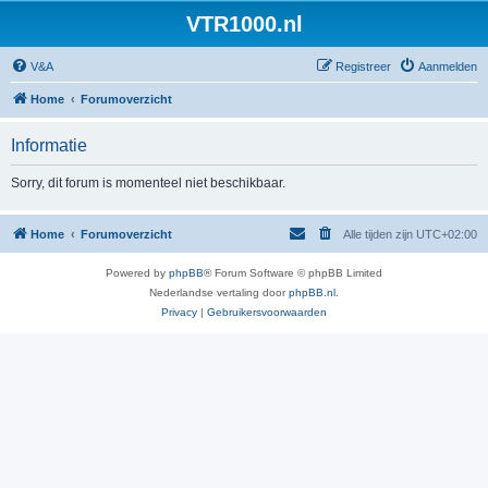
VTR1000.nl
V&A
Registreer
Aanmelden
Home
Forumoverzicht
Informatie
Sorry, dit forum is momenteel niet beschikbaar.
Home
Forumoverzicht
Alle tijden zijn
UTC+02:00
Powered by
phpBB
® Forum Software © phpBB Limited
Nederlandse vertaling door
phpBB.nl
.
Privacy
|
Gebruikersvoorwaarden