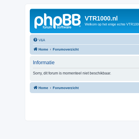
VTR1000.nl
Welkom op het enige echte VTR100
V&A
Home
Forumoverzicht
Informatie
Sorry, dit forum is momenteel niet beschikbaar.
Home
Forumoverzicht