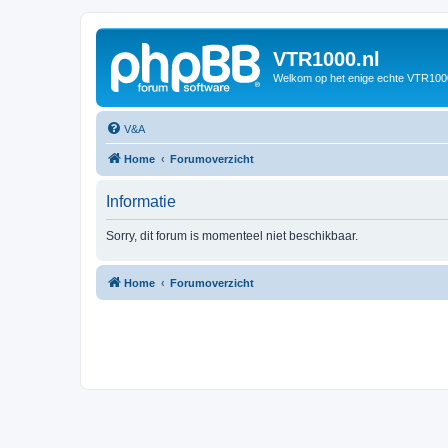
VTR1000.nl
Welkom op het enige echte VTR100
V&A
Home
Forumoverzicht
Informatie
Sorry, dit forum is momenteel niet beschikbaar.
Home
Forumoverzicht