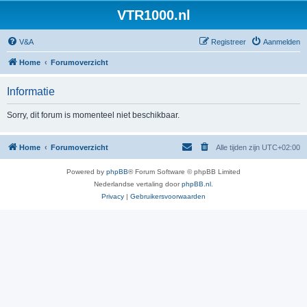
VTR1000.nl
V&A
Registreer
Aanmelden
Home
Forumoverzicht
Informatie
Sorry, dit forum is momenteel niet beschikbaar.
Home
Forumoverzicht
Alle tijden zijn
UTC+02:00
Powered by
phpBB
® Forum Software © phpBB Limited
Nederlandse vertaling door
phpBB.nl
.
Privacy
|
Gebruikersvoorwaarden