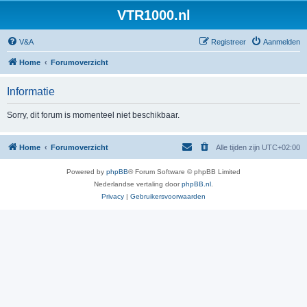
VTR1000.nl
V&A
Registreer
Aanmelden
Home
Forumoverzicht
Informatie
Sorry, dit forum is momenteel niet beschikbaar.
Home
Forumoverzicht
Alle tijden zijn
UTC+02:00
Powered by
phpBB
® Forum Software © phpBB Limited
Nederlandse vertaling door
phpBB.nl
.
Privacy
|
Gebruikersvoorwaarden